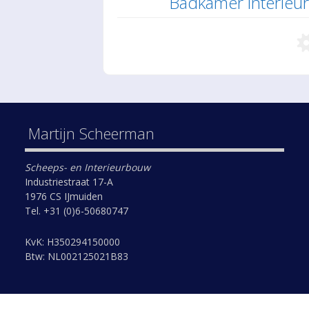
Badkamer interieur
Martijn Scheerman
Scheeps- en Interieurbouw
Industriestraat 17-A
1976 CS IJmuiden
Tel. +31 (0)6-50680747
KvK: H350294150000
Btw: NL002125021B83