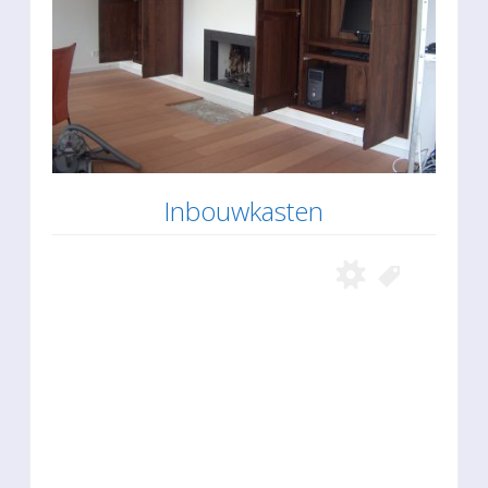
Inbouwkasten