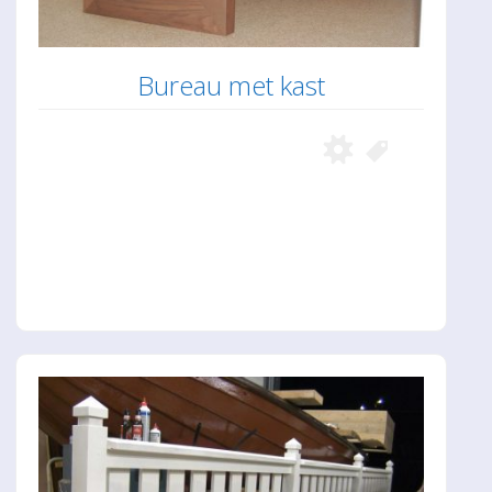
Bureau met kast