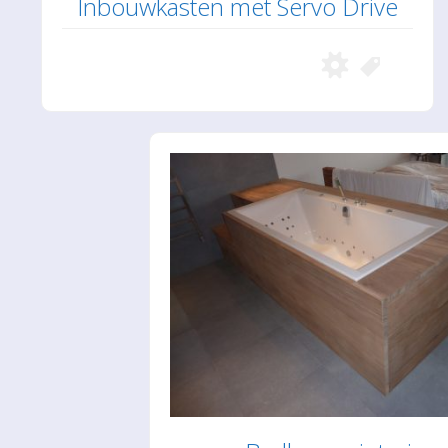
Inbouwkasten met Servo Drive