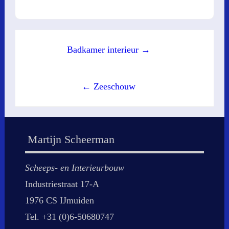
Post
Badkamer interieur →
navigation
← Zeeschouw
Martijn Scheerman
Scheeps- en Interieurbouw
Industriestraat 17-A
1976 CS IJmuiden
Tel. +31 (0)6-50680747