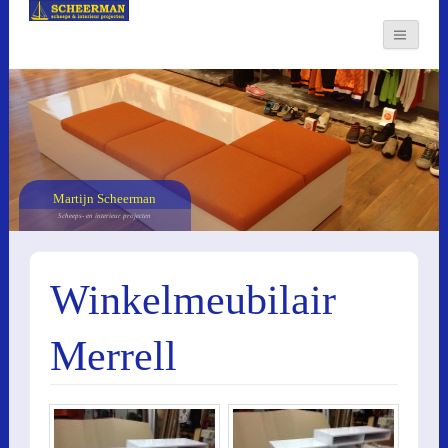
Martijn Scheerman
Scheeps- en interieur projecten
Winkelmeubilair
Merrell