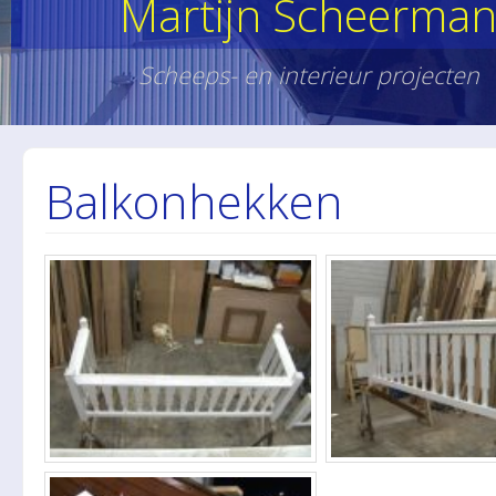
Martijn Scheerma
Scheeps- en interieur projecten
Balkonhekken