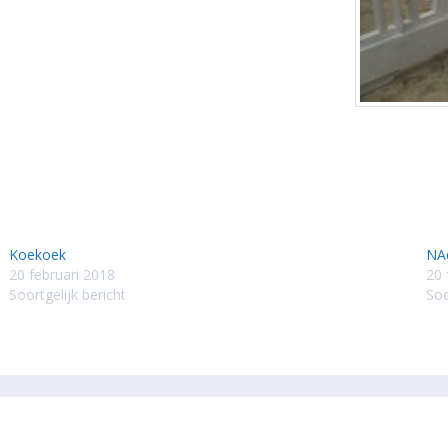
Koekoek
NAq
20 februari 2018
20 
Soortgelijk bericht
Soo