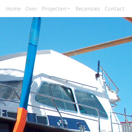
Home
Over
Projecten
Recensies
Contact
Scheepsbetimmerin
gen
Interieurbouw
Meubelmaken