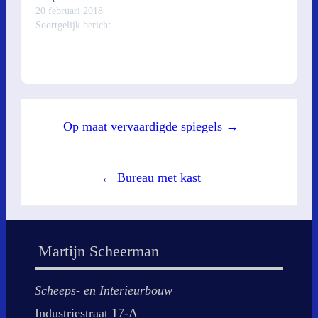
20 februari 2018
Soortgelijk bericht
Post
Op maat vervaardigde spiegels →
navigation
← Bureau met kast
Martijn Scheerman
Scheeps- en Interieurbouw
Industriestraat 17-A