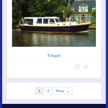
NAquit
Posts
1
2
Next →
navigation