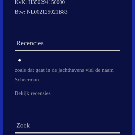
KvK: H350294150000
Btw: NL002125021B83
Recencies
zoals dat gaat in de jachthavens viel de naam
Vakkundig, goed contact tijdens de klus, en
Scheerman...
vooral meedenken met...
Bekijk recensies
Zoek