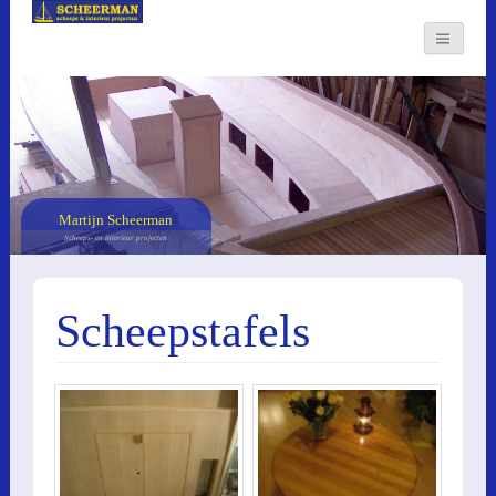
Martijn Scheerman
Scheeps- en interieur projecten
Scheepstafels