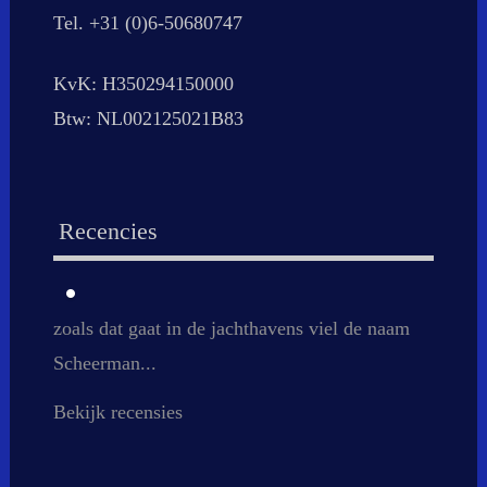
Tel. +31 (0)6-50680747
KvK: H350294150000
Btw: NL002125021B83
Recencies
zoals dat gaat in de jachthavens viel de naam
Vakkundig, goed contact tijdens de klus, en
Scheerman...
vooral meedenken met...
Bekijk recensies