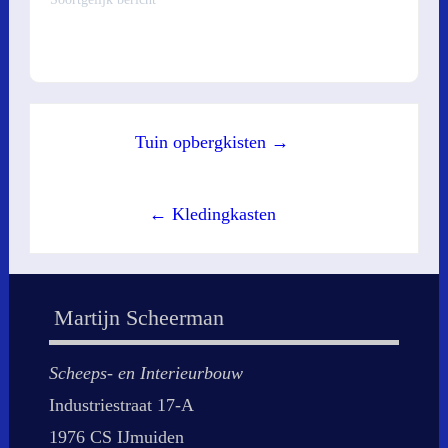
Post
Tuin opbergkisten →
navigation
← Kledingkasten
Martijn Scheerman
Scheeps- en Interieurbouw
Industriestraat 17-A
1976 CS IJmuiden