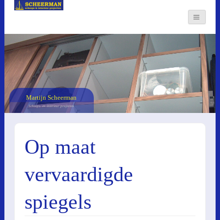
Martijn Scheerman
Scheeps- en interieur projecten
Op maat
vervaardigde
spiegels