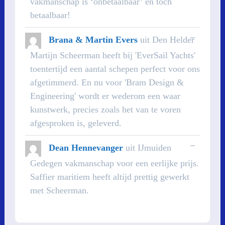
vakmanschap is ‘onbetaalbaar’ en toch
betaalbaar!
WISSEL
...
Brana & Martin Evers
uit
Den Helder
DEZE
METABOX
Martijn Scheerman heeft bij 'EverSail Yachts'
toentertijd een aantal schepen perfect voor ons
afgetimmerd. En nu voor 'Bram Design &
Engineering' wordt er wederom een waar
kunstwerk, precies zoals het van te voren
afgesproken is, geleverd.
WISSEL
...
Dean Hennevanger
uit
IJmuiden
DEZE
METABOX
Gedegen vakmanschap voor een eerlijke prijs.
Saffier maritiem heeft altijd prettig gewerkt
met Scheerman.