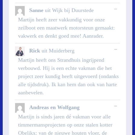
WISSEL
...
Sanne
uit
Wijk bij Duurstede
DEZE
METABOX
Martijn heeft zeer vakkundig voor onze
zeilboot een maatwerk motorsteun gemaakt:
vakwerk en denkt goed mee! Aanrader.
WISSEL
...
Rick
uit
Muiderberg
DEZE
METABOX
Martijn heeft ons Strandhuis ingrijpend
verbouwd. Hij is een echte vakman die het
project zeer kundig heeft uitgevoerd (ondanks
alle tijdsdruk). Ik kan hem dan ook van harte
aanbevelen.
WISSEL
...
Andreas en Wolfgang
DEZE
METABOX
Martijn is sinds jaren dé vakman voor alle
timmermansprojecten op onze stalen kotter
Obelikx: van de nieuwe houten vloer, de