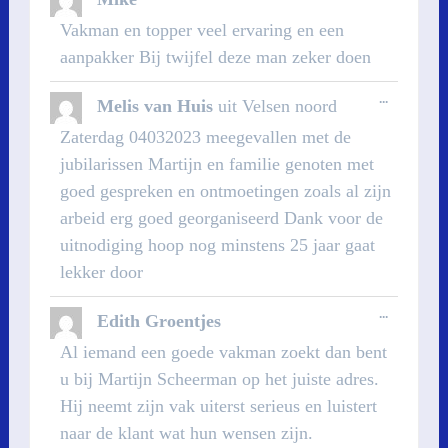
DEZE
METABOX
Vakman en topper veel ervaring en een
aanpakker Bij twijfel deze man zeker doen
WISSEL
...
Melis van Huis
uit
Velsen noord
DEZE
METABOX
Zaterdag 04032023 meegevallen met de
jubilarissen Martijn en familie genoten met
goed gespreken en ontmoetingen zoals al zijn
arbeid erg goed georganiseerd Dank voor de
uitnodiging hoop nog minstens 25 jaar gaat
lekker door
WISSEL
...
Edith Groentjes
DEZE
METABOX
Al iemand een goede vakman zoekt dan bent
u bij Martijn Scheerman op het juiste adres.
Hij neemt zijn vak uiterst serieus en luistert
naar de klant wat hun wensen zijn.