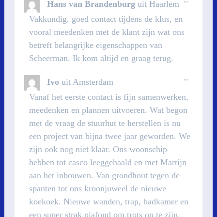
...
Hans van Brandenburg
uit
Haarlem
DEZE
METABOX
Vakkundig, goed contact tijdens de klus, en
vooral meedenken met de klant zijn wat ons
betreft belangrijke eigenschappen van
Scheerman. Ik kom altijd en graag terug.
WISSEL
...
Ivo
uit
Amsterdam
DEZE
METABOX
Vanaf het eerste contact is fijn samenwerken,
meedenken en plannen uitvoeren. Wat begon
met de vraag de stuurhut te herstellen is nu
een project van bijna twee jaar geworden. We
zijn ook nog niet klaar. Ons woonschip
hebben tot casco leeggehaald en met Martijn
aan het inbouwen. Van grondhout tegen de
spanten tot ons kroonjuweel de nieuwe
koekoek. Nieuwe wanden, trap, badkamer en
een super strak plafond om trots op te zijn.