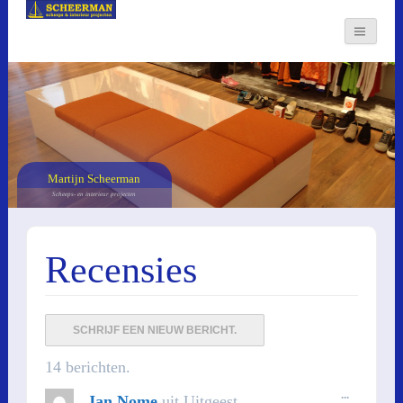
Martijn Scheerman
Scheeps- en interieur projecten
Recensies
14 berichten.
WISSEL
...
Jan Nome
uit
Uitgeest