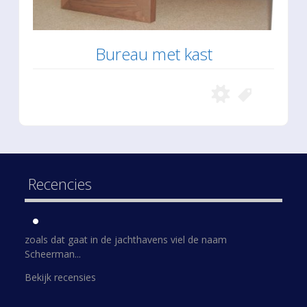
Bureau met kast
Recencies
zoals dat gaat in de jachthavens viel de naam
Scheerman...
Bekijk recensies