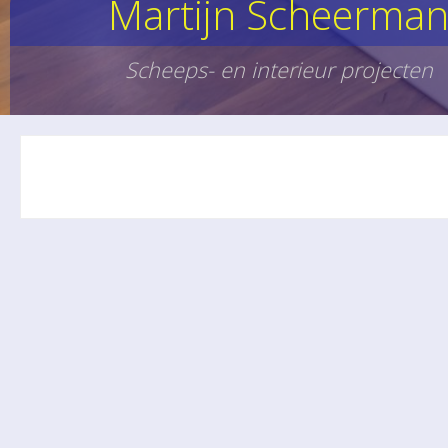
Martijn Scheerma
Scheeps- en interieur projecten