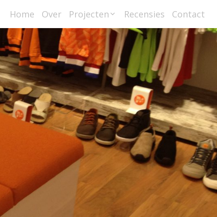
Home
Over
Projecten
Recensies
Contact
Scheepsbetimmerin
gen
Interieurbouw
Meubelmaken