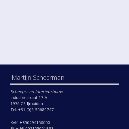
Martijn Scheerman
Scheeps- en Interieurbouw
Industriestraat 17-A
1976 CS IJmuiden
Tel. +31 (0)6-50680747
KvK: H350294150000
Btw: NL002125021B83