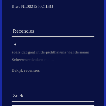
Btw: NL002125021B83
Recencies
Vakkundig, goed contact tijdens de klus, en
vooral meedenken met...
Bekijk recensies
Zoek