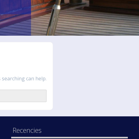
n
s searching can help.
Recencies