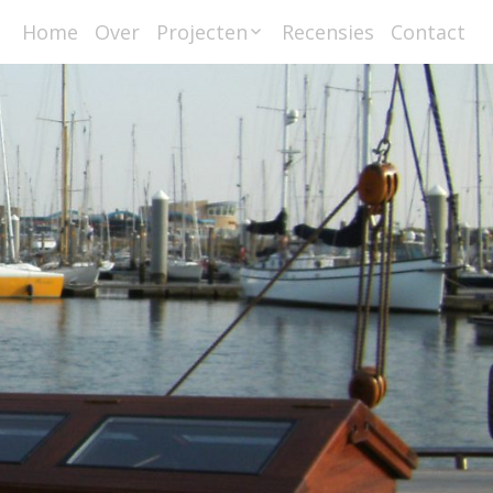
Home
Over
Projecten
Recensies
Contact
Scheepsbetimmerin
gen
Interieurbouw
Meubelmaken