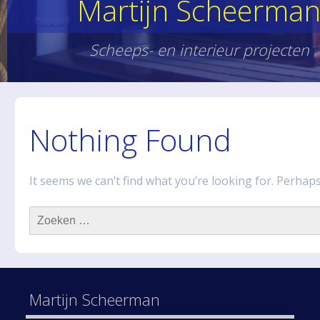
Martijn Scheerma
Scheeps- en interieur projecten
Nothing Found
It seems we can’t find what you’re looking for. Perhap
Zoeken
naar:
Martijn Scheerman