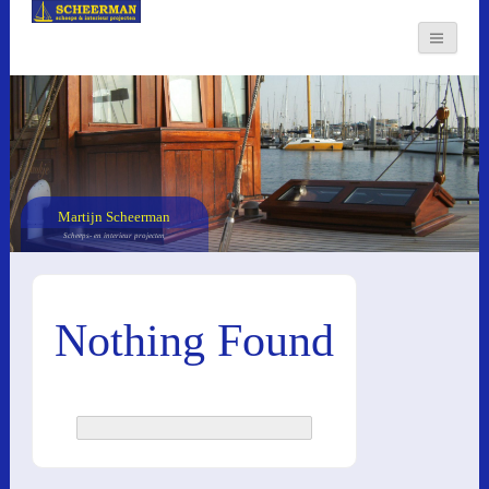
Martijn Scheerman
Scheeps- en interieur projecten
Nothing Found