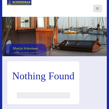
Martijn Scheerman
Scheeps- en interieur projecten
Nothing Found