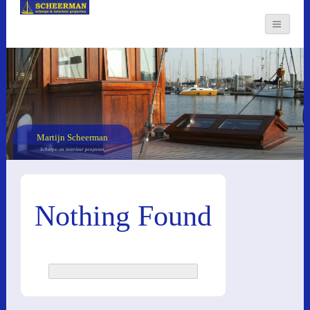
Martijn Scheerman
Scheeps- en interieur projecten
Nothing Found