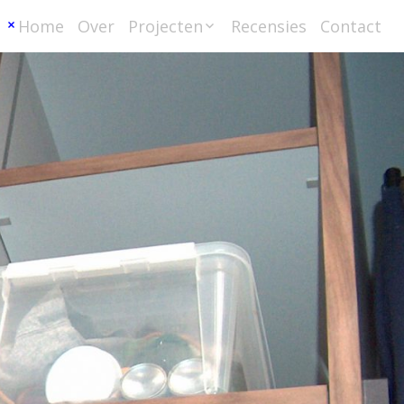
Home
Over
Projecten
Recensies
Contact
Scheepsbetimmerin
gen
Interieurbouw
Meubelmaken